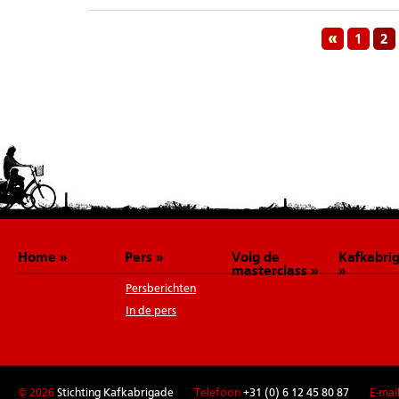
1
2
Home
Pers
Volg de
Kafkabri
masterclass
Persberichten
In de pers
© 2026
Stichting Kafkabrigade
Telefoon
+31 (0) 6 12 45 80 87
E-mai