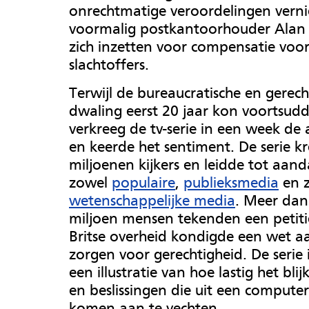
onrechtmatige veroordelingen verni
voormalig postkantoorhouder Alan B
zich inzetten voor compensatie voo
slachtoffers.
Terwijl de bureaucratische en gerecht
dwaling eerst 20 jaar kon voortsud
verkreeg de tv-serie in een week de
en keerde het sentiment. De serie k
miljoenen kijkers en leidde tot aand
zowel
populaire
,
publieksmedia
en z
wetenschappelijke media
. Meer dan
miljoen mensen tekenden een petiti
Britse overheid kondigde een wet a
zorgen voor gerechtigheid. De serie
een illustratie van hoe lastig het bli
en beslissingen die uit een compute
komen aan te vechten.