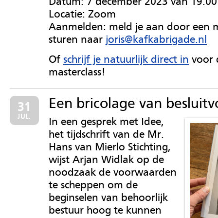
Datum: 7 december 2023 van 19.00 
Locatie: Zoom
Aanmelden: meld je aan door een m
sturen naar
joris@kafkabrigade.nl
Of
schrijf je natuurlijk direct in
voor 
masterclass!
Een bricolage van besluit
31
JUL.
In een gesprek met Idee,
het tijdschrift van de Mr.
Hans van Mierlo Stichting,
wijst Arjan Widlak op de
noodzaak de voorwaarden
te scheppen om de
beginselen van behoorlijk
bestuur hoog te kunnen